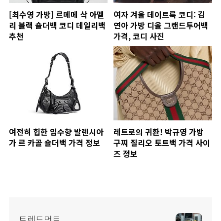
[최수영 가방] 르메메 삭 아멜
여자 겨울 데이트룩 코디: 김
리 블랙 숄더백 코디 데일리백
연아 가방 디올 그랜드투어백
추천
가격, 코디 사진
여전히 힙한 임수향 발렌시아
레트로의 귀환! 박규영 가방
가 르 카골 숄더백 가격 정보
구찌 질리오 토트백 가격 사이
즈 정보
트렌드먼트