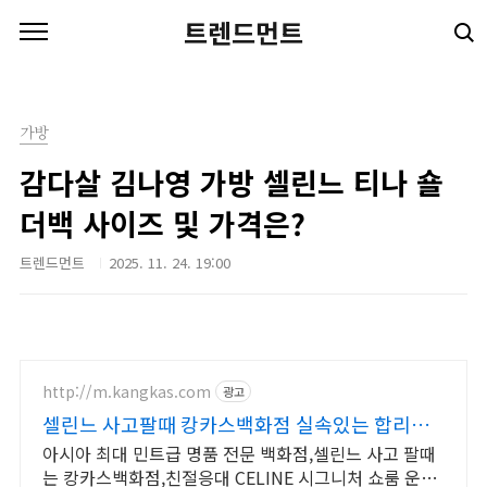
본문 바로가기
트렌드먼트
가방
감다살 김나영 가방 셀린느 티나 숄
더백 사이즈 및 가격은?
트렌드먼트
2025. 11. 24. 19:00
http://m.kangkas.com
광고
셀린느 사고팔때 캉카스백화점 실속있는 합리적
쇼핑을 하다
아시아 최대 민트급 명품 전문 백화점,셀린느 사고 팔때
는 캉카스백화점,친절응대 CELINE 시그니처 쇼룸 운영