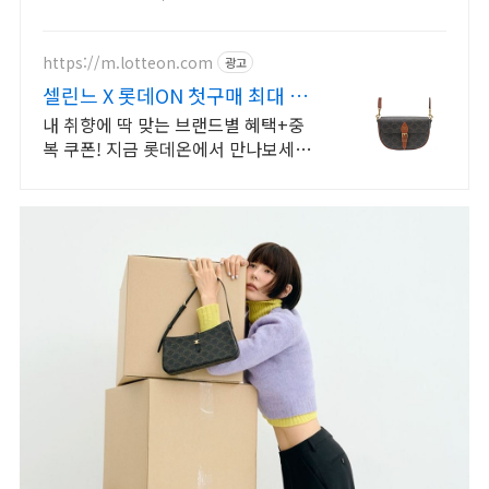
CELINE 신상 전 제품 보유 CELINE
https://m.lotteon.com
광고
셀린느 X 롯데ON 첫구매 최대 5
천원 혜택!
내 취향에 딱 맞는 브랜드별 혜택+중
복 쿠폰! 지금 롯데온에서 만나보세
요!