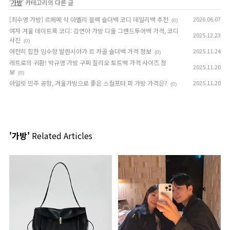
'
가방
' 카테고리의 다른 글
[최수영 가방] 르메메 삭 아멜리 블랙 숄더백 코디 데일리백 추천
2026.06.07
(0)
여자 겨울 데이트룩 코디: 김연아 가방 디올 그랜드투어백 가격, 코디
2025.12.23
사진
(0)
여전히 힙한 임수향 발렌시아가 르 카골 숄더백 가격 정보
2025.11.24
(0)
레트로의 귀환! 박규영 가방 구찌 질리오 토트백 가격 사이즈 정
2025.11.20
보
(0)
아일릿 민주 공항, 겨울가방으로 좋은 스컬프터 퍼 가방 가격은?
2025.11.20
(0)
'가방'
Related Articles