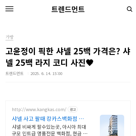
본문 바로가기
트렌드먼트
가방
고윤정이 픽한 샤넬 25백 가격은? 샤
넬 25백 라지 코디 사진🖤
트렌드먼트
2025. 6. 14. 15:00
http://www.kangkas.com/
광고
샤넬 사고 팔때 캉카스백화점 실
속있고 합리적인 샤넬 쇼핑
샤넬 비싸게 팔수있는곳, 아시아 최대
규모 민트급 명품전문 백화점, 현금 즉