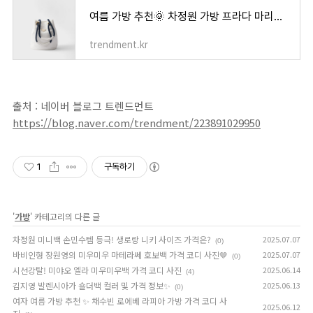
여름 가방 추천🌞 차정원 가방 프라다 마리너 버킷백 가격 컬러 색상
trendment.kr
출처 : 네이버 블로그 트렌드먼트
https://blog.naver.com/trendment/223891029950
1
구독하기
'
가방
' 카테고리의 다른 글
차정원 미니백 손민수템 등극! 생로랑 니키 사이즈 가격은?
2025.07.07
(0)
바비인형 장원영의 미우미우 마테라쎄 호보백 가격 코디 사진🤎
2025.07.07
(0)
시선강탈! 미야오 엘라 미우미우백 가격 코디 사진
2025.06.14
(4)
김지영 발렌시아가 숄더백 컬러 및 가격 정보✨
2025.06.13
(0)
여자 여름 가방 추천 ✨ 채수빈 로에베 라피아 가방 가격 코디 사
2025.06.12