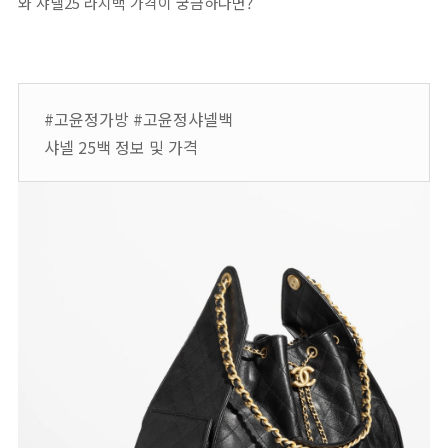
와 샤넬25 라지백 가격이 궁금하다면?
#고윤정가방 #고윤정샤넬백
샤넬 25백 정보 및 가격