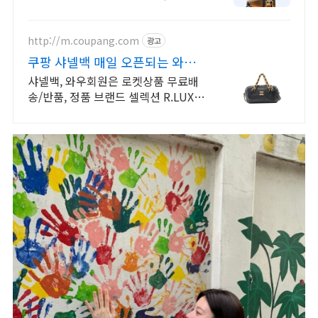
시 지급 CHANEL 시그니처 VIP 쇼룸
OPEN, CHANEL 제품 최다 보유
http://m.coupang.com
광고
쿠팡 샤넬백 매일 오픈되는 와우
회원 특가
샤넬백, 와우회원은 로켓상품 무료배
송/반품, 정품 브랜드 셀렉션 R.LUX
입점. 꼭 필요한 제품은 쿠팡에서 더
저렴하게, 로켓배송으로 더 빠르게!