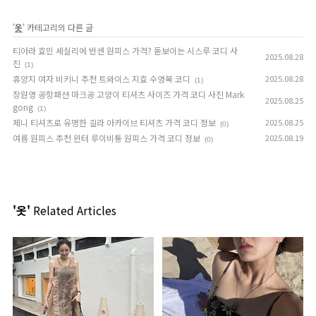
'
옷
' 카테고리의 다른 글
티아라 효민 세실리에 반센 원피스 가격? 돋보이는 시스루 코디 사
2025.08.28
진
(1)
휴양지 여자 비키니 추천 트와이스 지효 수영복 코디
2025.08.28
(1)
장원영 공항패션 마크공 고양이 티셔츠 사이즈 가격 코디 사진 Mark
2025.08.25
gong
(1)
제니 티셔츠로 유명한 길라 아카이브 티셔츠 가격 코디 정보
2025.08.25
(0)
여름 원피스 추천 윈터 루이비통 원피스 가격 코디 정보
2025.08.19
(0)
'옷'
Related Articles