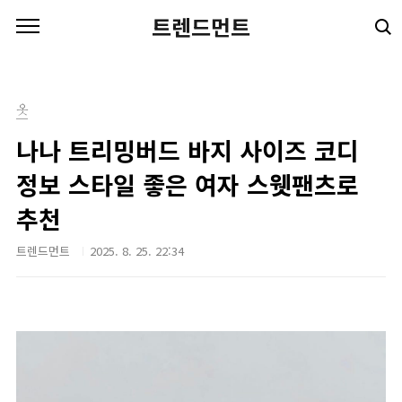
본문 바로가기
트렌드먼트
옷
나나 트리밍버드 바지 사이즈 코디
정보 스타일 좋은 여자 스웻팬츠로
추천
트렌드먼트
2025. 8. 25. 22:34