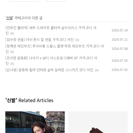
'
신발
' 카테고리의 다른 글
[안유진 홀터넥] 세릭 드레이프 홀터넥 슬리브리스 가격 코디 사
2026.07.14
진
(0)
[임수향 샌들] 아쉬 퀸시 힐 샌들 가격 코디 사진
2026.07.11
(0)
[정채연 레인부츠] 루이비통 드롭스 플랫 하프 레인부츠 가격 코디 사
2026.07.08
진
(0)
[조이현 운동화] 나이키 x 보디 아스트로그래버 SP 가격 코디 사
2026.07.05
진
(0)
[김나영] 운동화 휠라 인터런 슬릭 실버문 스니커즈 코디 사진
2026.07.03
(0)
'신발'
Related Articles