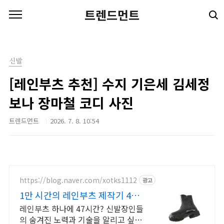
본문 바로가기
트렌드먼트
신발
[레인부츠 추천] 수지 기은세 김세정
보나 장마철 코디 사진
트렌드먼트
2026. 7. 8. 10:54
https://blog.naver.com/xotks1112
광고
1만 시간의 레인부츠 제작기 40년
제작장인분들의 역작
레인부츠 하나에 47시간? 신발장인들
의 숨겨진 노력과 기술을 알리고 싶었