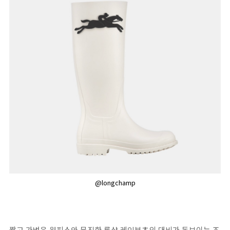
@longchamp
짧고 가벼운 원피스와 묵직한 롱샴 레인부츠의 대비가 돋보이는 조