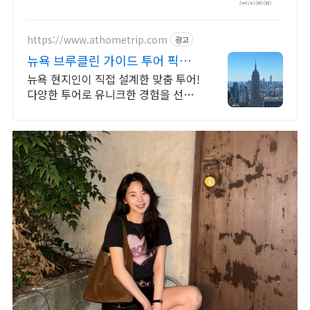
하는 당신, 안전한 소재의 용기로 오늘
주문 내일도착 로켓배송!
https://www.athometrip.com
광고
뉴욕 브루클린 가이드 투어 픽패
스로 더 합리적으로
뉴욕 현지인이 직접 설계한 맞춤 투어!
다양한 투어로 유니크한 경험을 선사
합니다!