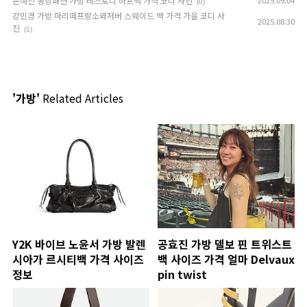
손예진 공항패션 가방 테스토니 하프백 가격 코디 사진
2025.09.04
(0)
강민경 가방 마리떼프랑소와저버 스웨이드 백 가격 가을 코디 사
2025.08.30
진
(1)
'가방'
Related Articles
Y2K 바이브 노윤서 가방 발렌
공효진 가방 델보 핀 트위스트
시아가 르시티백 가격 사이즈
백 사이즈 가격 얼마 Delvaux
정보
pin twist