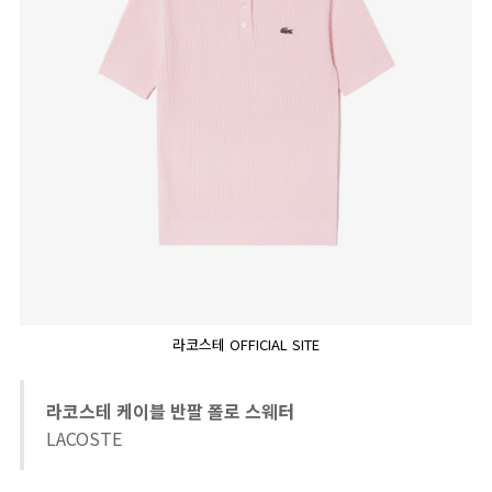
라코스테 OFFICIAL SITE
라코스테 케이블 반팔 폴로 스웨터
LACOSTE