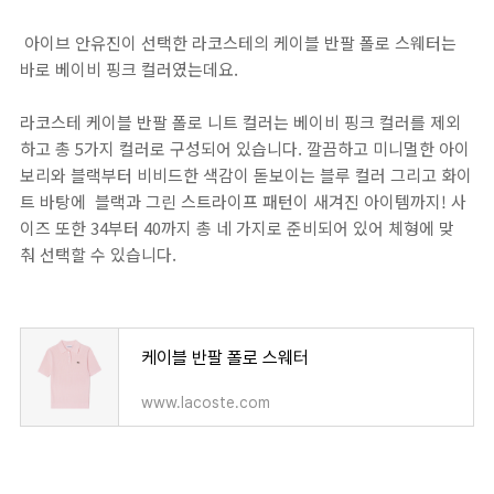
아이브 안유진이 선택한 라코스테의 케이블 반팔 폴로 스웨터는
바로 베이비 핑크 컬러였는데요.
라코스테 케이블 반팔 폴로 니트 컬러는 베이비 핑크 컬러를 제외
하고 총 5가지 컬러로 구성되어 있습니다. 깔끔하고 미니멀한 아이
보리와 블랙부터 비비드한 색감이 돋보이는 블루 컬러 그리고 화이
트 바탕에 블랙과 그린 스트라이프 패턴이 새겨진 아이템까지! 사
이즈 또한 34부터 40까지 총 네 가지로 준비되어 있어 체형에 맞
춰 선택할 수 있습니다.
케이블 반팔 폴로 스웨터
www.lacoste.com