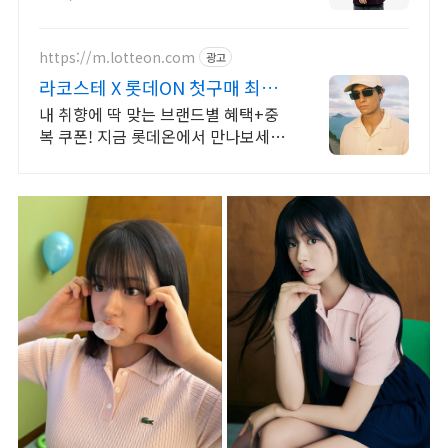
점. 꼭 필요한 제품은 쿠팡에서 더 저
렴하게, 로켓배송으로 더 빠르게!
https://m.lotteon.com
광고
라코스테 X 롯데ON 첫구매 최대
5천원 혜택!
내 취향에 딱 맞는 브랜드별 혜택+중
복 쿠폰! 지금 롯데온에서 만나보세
요!