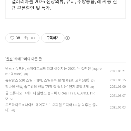
갤러리아몰 2026 신상의류, 뷰티, 주방용품, 레져 등 신
규 쿠폰할인 및 특가.
38
구독하기
'
신발
' 카테고리의 다른 글
반스 x 슈프림, 스케이트보드 타고 싶어지는 2021 뉴 컬렉션 (supre
2021.06.21
me X vans)
(0)
뉴발란스 530 스틸그레이, 스틸블루 보기! (feat. 오혁신발)
2021.06.15
(0)
김나영 샌들, 솔트워터 샌들 '가장 잘 팔리는' 인기 모델 5개
2021.06.09
(0)
골 스튜디오 그래비티 밸런스 슬리퍼 GRAB-ITY BALANCE PR
2021.06.07
O
(0)
오프화이트 x 나이키 에어포스 1 오피셜 드디어 (노랑 덕후는 웁니
2021.06.03
다)
(0)