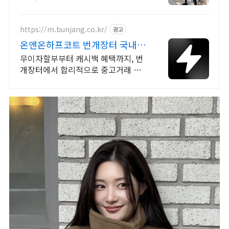
점. 꼭 필요한 제품은 쿠팡에서 더 저
렴하게, 로켓배송으로 더 빠르게!
https://m.bunjang.co.kr/
광고
온앤온하프코트 번개장터 국내 최
대 브랜드 중고거래
무이자할부부터 캐시백 혜택까지, 번
개장터에서 합리적으로 중고거래 하
세요 전국 각지에서 올라오는 전국구
최다 상품 매일 10만 개 이상의 신규
상품 업로드