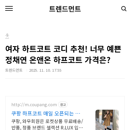
본문 바로가기
트렌드먼트
옷
여자 하트코트 코디 추천! 너무 예쁜
정채연 온앤온 하프코트 가격은?
트렌드먼트
2025. 11. 10. 17:55
http://m.coupang.com
광고
쿠팡 하프코트 매일 오픈되는 와
우회원 특가
쿠팡, 와우회원은 로켓상품 무료배송/
반품, 정품 브랜드 셀렉션 R.LUX 입