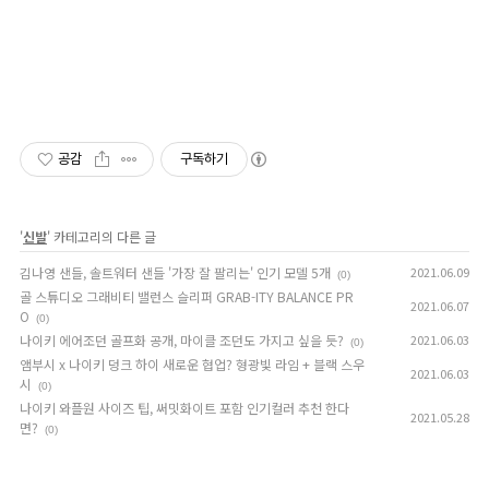
공감
구독하기
'
신발
' 카테고리의 다른 글
김나영 샌들, 솔트워터 샌들 '가장 잘 팔리는' 인기 모델 5개
2021.06.09
(0)
골 스튜디오 그래비티 밸런스 슬리퍼 GRAB-ITY BALANCE PR
2021.06.07
O
(0)
나이키 에어조던 골프화 공개, 마이클 조던도 가지고 싶을 듯?
2021.06.03
(0)
앰부시 x 나이키 덩크 하이 새로운 협업? 형광빛 라임 + 블랙 스우
2021.06.03
시
(0)
나이키 와플원 사이즈 팁, 써밋화이트 포함 인기컬러 추천 한다
2021.05.28
면?
(0)