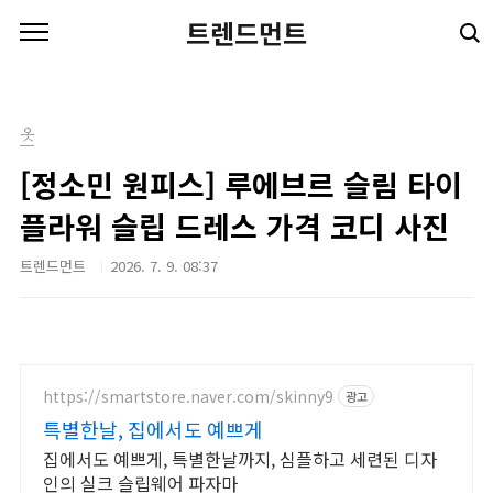
본문 바로가기
트렌드먼트
옷
[정소민 원피스] 루에브르 슬림 타이
플라워 슬립 드레스 가격 코디 사진
트렌드먼트
2026. 7. 9. 08:37
https://smartstore.naver.com/skinny9
광고
특별한날, 집에서도 예쁘게
집에서도 예쁘게, 특별한날까지, 심플하고 세련된 디자
인의 실크 슬립웨어 파자마