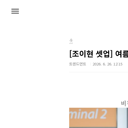
본문 바로가기
옷
[조이현 셋업] 여
트렌드먼트
2026. 6. 26. 12:15
비