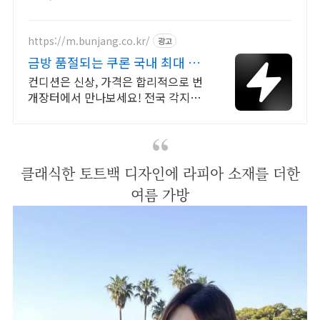
점. 꼭 필요한 제품은 쿠팡에서 더 저
렴하게, 로켓배송으로 더 빠르게!
https://m.bunjang.co.kr/
광고
금방 품절되는 쿠론 국내 최대 브
랜드 중고거래
컨디션은 신상, 가격은 합리적으로 번
개장터에서 만나보세요! 전국 각지에
서 올라오는 전국구 최다 상품 매일
10만 개 이상의 신규 상품 업로드
클래식한 토트백 디자인에 라피아 소재를 더한
여름 가방