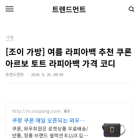
본문 바로가기
트렌드먼트
가방
[조이 가방] 여름 라피아백 추천 쿠론
아르보 토트 라피아백 가격 코디
트렌드먼트
2026. 6. 25. 08:49
http://m.coupang.com
광고
쿠팡 쿠론 매일 오픈되는 와우회
원 특가
쿠론, 와우회원은 로켓상품 무료배송/
반품, 정품 브랜드 셀렉션 R.LUX 입