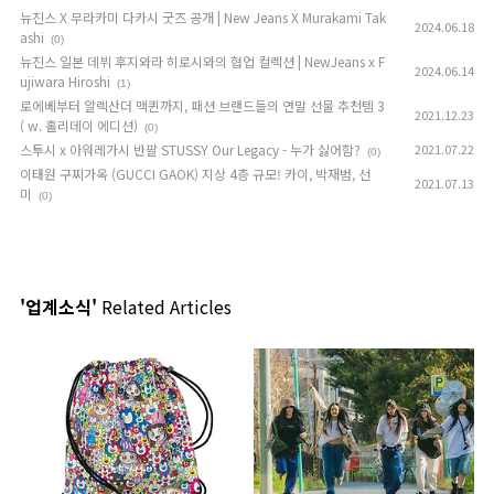
뉴진스 X 무라카미 다카시 굿즈 공개 | New Jeans X Murakami Tak
2024.06.18
ashi
(0)
뉴진스 일본 데뷔 후지와라 히로시와의 협업 컬렉션 | NewJeans x F
2024.06.14
ujiwara Hiroshi
(1)
로에베부터 알렉산더 맥퀸까지, 패션 브랜드들의 연말 선물 추천템 3
2021.12.23
( w. 홀리데이 에디션)
(0)
스투시 x 아워레가시 반팔 STUSSY Our Legacy - 누가 싫어함?
2021.07.22
(0)
이태원 구찌가옥 (GUCCI GAOK) 지상 4층 규모! 카이, 박재범, 선
2021.07.13
미
(0)
'업계소식'
Related Articles