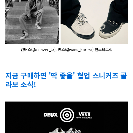
컨버스(@conver_kr), 반스(@vans_korera) 인스타그램
지금 구매하면 '딱 좋을' 협업 스니커즈 콜
라보 소식!