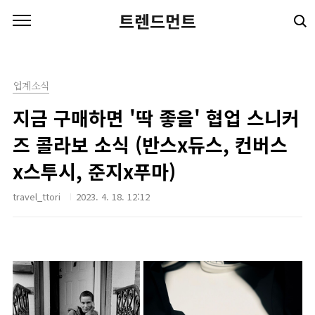
본문 바로가기
트렌드먼트
업계소식
지금 구매하면 '딱 좋을' 협업 스니커
즈 콜라보 소식 (반스x듀스, 컨버스
x스투시, 준지x푸마)
travel_ttori
2023. 4. 18. 12:12