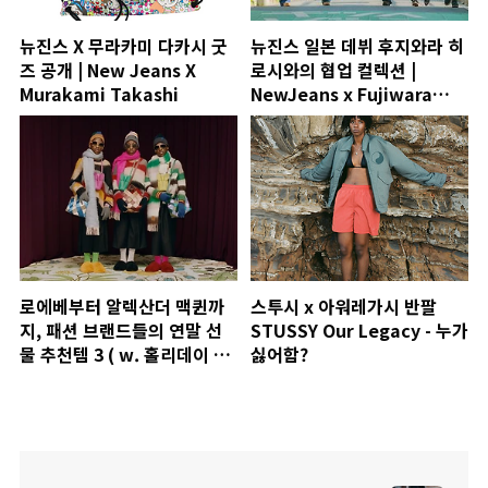
뉴진스 X 무라카미 다카시 굿
뉴진스 일본 데뷔 후지와라 히
즈 공개 | New Jeans X
로시와의 협업 컬렉션 |
Murakami Takashi
NewJeans x Fujiwara
Hiroshi
로에베부터 알렉산더 맥퀸까
스투시 x 아워레가시 반팔
지, 패션 브랜드들의 연말 선
STUSSY Our Legacy - 누가
물 추천템 3 ( w. 홀리데이 에
싫어함?
디션)