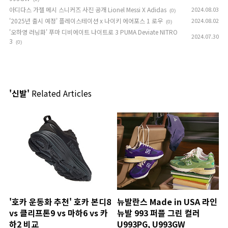
아디다스 가젤 메시 스니커즈 사진 공개 Lionel Messi X Adidas
2024.08.03
(0)
'2025년 출시 예정' 플레이스테이션 x 나이키 에어포스 1 로우
2024.08.02
(0)
'오하영 러닝화' 푸마 디비에이트 나이트로 3 PUMA Deviate NITRO
2024.07.30
3
(0)
'신발'
Related Articles
'호카 운동화 추천' 호카 본디8
뉴발란스 Made in USA 라인
vs 클리프톤9 vs 마하6 vs 카
뉴발 993 퍼플 그린 컬러
하2 비교
U993PG, U993GW