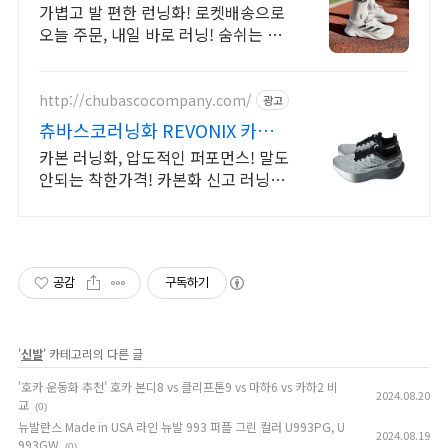
가볍고 발 편한 런닝화! 로켓배송으로
오늘 주문, 내일 바로 러닝! 숨쉬는 얇
은 소재, 넓은 발볼도 편안! 장시간 러
닝에 딱!
http://chubascocompany.com/
광고
츄바스코러닝화 REVONIX 카본
의 한계 없는 반발력
카본 러닝화, 압도적인 퍼포먼스! 말도
안되는 착한가격! 카본화 신고 러닝 시
작 일상을 바꾸는 첫 카본 러닝화, 츄
바스코 Revonix
공감
구독하기
'
신발
' 카테고리의 다른 글
'호카 운동화 추천' 호카 본디8 vs 클리프톤9 vs 마하6 vs 카하2 비
2024.08.20
교
(0)
뉴발란스 Made in USA 라인 뉴발 993 퍼플 그린 컬러 U993PG, U
2024.08.19
993GW
(0)