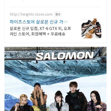
입점. 꼭 필요한 제품은 쿠팡에서 더
저렴하게, 로켓배송으로 더 빠르게!
http://heights-store.com
광고
하이츠스토어 살로몬 신규 가입
12% 쿠폰
살로몬 신규 입점, XT-6 GTX 외, 오프
라인 스토어, 회원혜택 + 무료배송