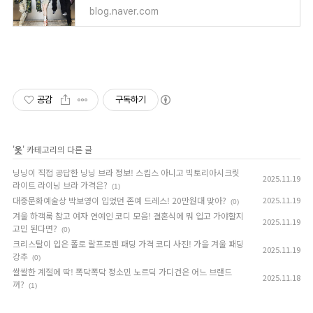
blog.naver.com
공감
구독하기
'
옷
' 카테고리의 다른 글
닝닝이 직접 공답한 닝닝 브라 정보! 스킴스 아니고 빅토리아시크릿
2025.11.19
라이트 라이닝 브라 가격은?
(1)
대중문화예술상 박보영이 입었던 존예 드레스! 20만원대 맞아?
2025.11.19
(0)
겨울 하객룩 참고 여자 연예인 코디 모음! 결혼식에 뭐 입고 가야할지
2025.11.19
고민 된다면?
(0)
크리스탈이 입은 폴로 랄프로렌 패딩 가격 코디 사진! 가을 겨울 패딩
2025.11.19
강추
(0)
쌀쌀한 계절에 딱! 폭닥폭닥 정소민 노르딕 가디건은 어느 브랜드
2025.11.18
꺼?
(1)