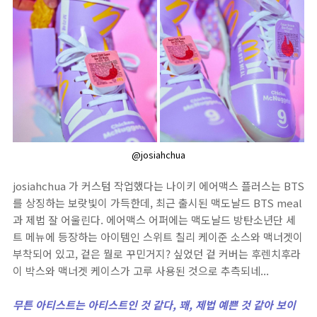
@josiahchua
josiahchua 가 커스텀 작업했다는 나이키 에어맥스 플러스는 BTS
를 상징하는 보랏빛이 가득한데, 최근 출시된 맥도날드 BTS meal
과 제법 잘 어울린다. 에어맥스 어퍼에는 맥도날드 방탄소년단 세
트 메뉴에 등장하는 아이템인 스위트 칠리 케이준 소스와 맥너겟이
부착되어 있고, 겉은 뭘로 꾸민거지? 싶었던 겉 커버는 후렌치후라
이 박스와 맥너겟 케이스가 고루 사용된 것으로 추측되네...
무튼 아티스트는 아티스트인 것 같다, 꽤, 제법 예쁜 것 같아 보이