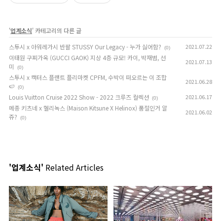
'
업계소식
' 카테고리의 다른 글
스투시 x 아워레가시 반팔 STUSSY Our Legacy - 누가 싫어함?
2021.07.22
(0)
이태원 구찌가옥 (GUCCI GAOK) 지상 4층 규모! 카이, 박재범, 선
2021.07.13
미
(0)
스투시 x 캑터스 플랜트 플리마켓 CPFM, 수박이 떠오르는 이 조합
2021.06.28
🍉
(0)
Louis Vuitton Cruise 2022 Show - 2022 크루즈 컬렉션
2021.06.17
(0)
메종 키츠네 x 헬리녹스 (Maison Kitsune X Helinox) 품절인거 알
2021.06.02
쥬?
(0)
'업계소식'
Related Articles