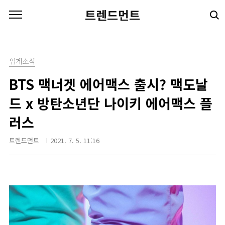
본문 바로가기
트렌드먼트
업계소식
BTS 맥너겟 에어맥스 출시? 맥도날
드 x 방탄소년단 나이키 에어맥스 플
러스
트렌드먼트
2021. 7. 5. 11:16