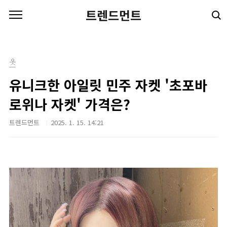
본문 바로가기
트렌드먼트
옷
유니크한 아일릿 민주 자켓 '초포바
로위나 자켓' 가격은?
트렌드먼트
2025. 1. 15. 14:21