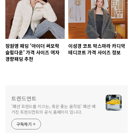
장원영 패딩 '아이더 써모락
이성경 코트 막스마라 카디악
슬림다운' 가격 사이즈 여자
테디코트 가격 사이즈 정보
경량패딩 추천
트렌드먼트
'패션 트렌드를 이끄는, 혹은 좇는 움직임' 패션 매
거진 트렌드먼트의 공식 홈페이지 입니다.
구독하기