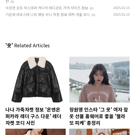
천
(0)
이성경 코트 막스마라 카디악 테디코트 가격 사이즈 정보
2025.01.15
(0)
기은세 라코스테 니트 패딩 비니 착장 정보 여자 겨울 코디
2025.01.15
(0)
'옷'
Related Articles
나나 가죽자켓 정보 '온앤온
장원영 인스타 '그 옷' 여자 잠
퍼카라 레더 구스 다운' 레더
옷 선물 홈웨어로 좋을 '젤라
자켓 코디 사진
또 피케' 총정리