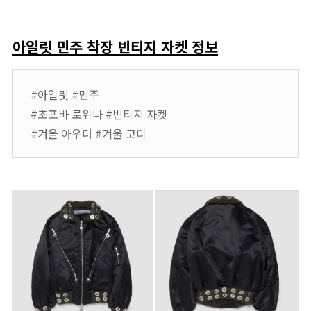
아일릿 민주 착장 빈티지 자켓 정보
#아일릿 #민주
#초포바 로위나 #빈티지 자켓
#겨울 아우터 #겨울 코디