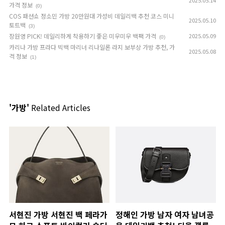
2025.05.14
가격 정보
(0)
COS 패션쇼 정소민 가방 20만원대 가성비 데일리백 추천 코스 미니
2025.05.10
토트백
(3)
장원영 PICK! 데일리하게 착용하기 좋은 미우미우 백팩 가격
2025.05.09
(0)
카리나 가방 프라다 빅백 마리너 리나일론 라지 보부상 가방 추천, 가
2025.05.08
격 정보
(1)
'가방'
Related Articles
서현진 가방 서현진 백 페라가
정해인 가방 남자 여자 남녀공