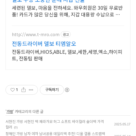
세련된 델보, 마음을 전하세요. 와우회원은 30일 무료반
품! 카드가 많은 당신을 위해, 지갑 대용량 수납으로 여
유롭게!
http://www.t-mro.com
광고
전동드라이버 델보 티엠알오
전동드라이버,HIOS,ABLE, 델보,세한,세영,엑소,하이피
트, 전동팁 판매
1
구독하기
'
가방
' 카테고리의 다른 글
서현진 가방 서현진 백 페라가모 허그 소프트 바이컬러 숄더백 가격
2025.05.17
컬러
(0)
정해인 가방 남자 여자 남녀공용 데일리백 추천! 디올 갤롭 스트랩백