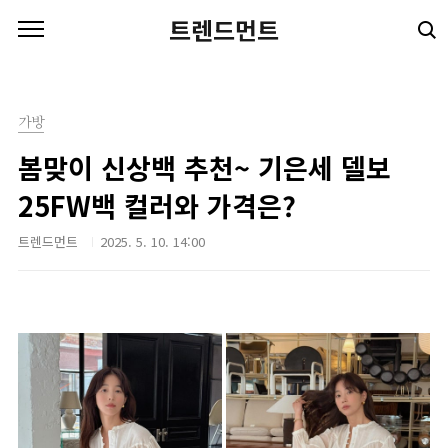
본문 바로가기
트렌드먼트
가방
봄맞이 신상백 추천~ 기은세 델보
25FW백 컬러와 가격은?
트렌드먼트
2025. 5. 10. 14:00