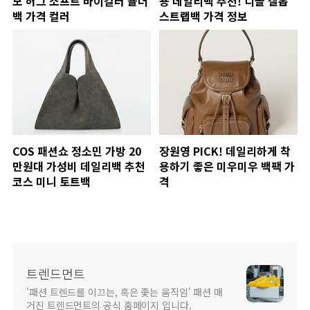
모 허그 소프트 바이컬러 숄더
용 데일리백 추천! 디올 갤롭
백 가격 컬러
스트랩백 가격 정보
COS 패션쇼 정소민 가방 20
장원영 PICK! 데일리하게 착
만원대 가성비 데일리백 추천
용하기 좋은 미우미우 백팩 가
코스 미니 토트백
격
트렌드먼트
'패션 트렌드를 이끄는, 혹은 좇는 움직임' 패션 매
거진 트렌드먼트의 공식 홈페이지 입니다.