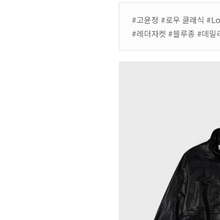
#고윤정 #로우 클래식 #Low 
#레더자켓 #블루종 #데일