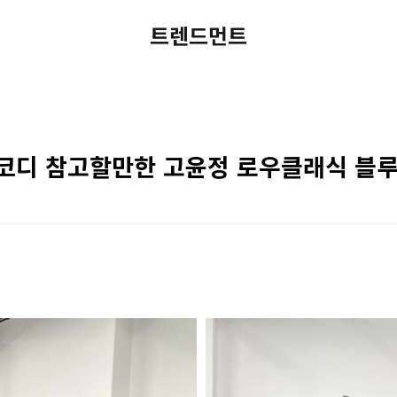
트렌드먼트
 코디 참고할만한 고윤정 로우클래식 블