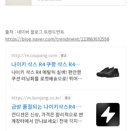
출처 : 네이버 블로그 트렌드먼트
https://blog.naver.com/trendment/223863032558
http://m.coupang.com
광고
나이키 샥스 R4 쿠팡 샥스 R4의
귀환!
나이키 샥스 R4 메탈릭 실버! 편안한
쿠션 러닝화를 로켓배송으로! 뛰어난
착용감과 독보적 스타일! 쿠팡에서 나
이키 샥스 R4를 경험하세요!
https://m.bunjang.co.kr/
광고
금방 품절되는 나이키샥스R4 국
내 최대 브랜드 중고거래
컨디션은 신상, 가격은 합리적으로 번
개장터에서 만나보세요! 전국 각지에
서 올라오는 전국구 최다 상품 매일