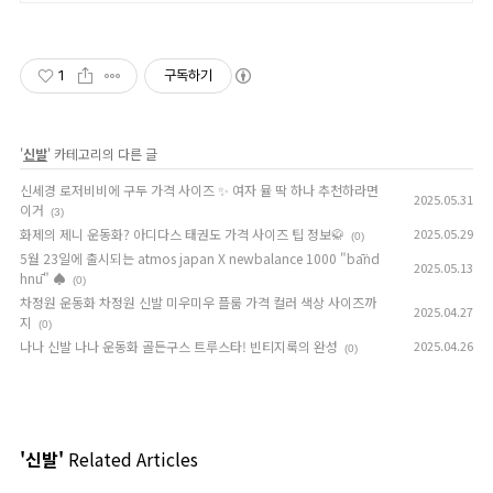
10만 개 이상의 신규 상품 업로드
1
구독하기
'
신발
' 카테고리의 다른 글
신세경 로저비비에 구두 가격 사이즈 ✨ 여자 뮬 딱 하나 추천하라면
2025.05.31
이거
(3)
화제의 제니 운동화? 아디다스 태권도 가격 사이즈 팁 정보🥋
2025.05.29
(0)
5월 23일에 출시되는 atmos japan X newbalance 1000 "bāṅd
2025.05.13
hnū" ♠️
(0)
차정원 운동화 차정원 신발 미우미우 플룸 가격 컬러 색상 사이즈까
2025.04.27
지
(0)
나나 신발 나나 운동화 골든구스 트루스타! 빈티지룩의 완성
2025.04.26
(0)
'신발'
Related Articles