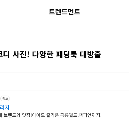
트렌드먼트
코디 사진! 다양한 패딩룩 대방출
광고
빌리지
개 브랜드와 맛집!아이도 즐거운 공룡월드,챔피언까지!