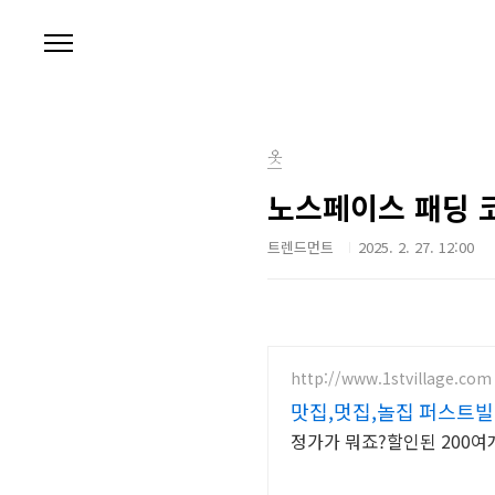
본문 바로가기
옷
노스페이스 패딩 
트렌드먼트
2025. 2. 27. 12:00
http://www.1stvillage.com
맛집,멋집,놀집 퍼스트
정가가 뭐죠?할인된 200여