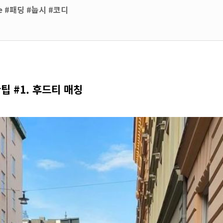
e #패딩 #눕시 #코디
팁 #1. 후드티 매칭