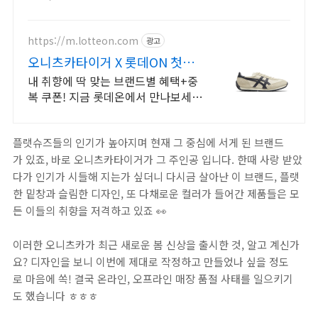
점. 꼭 필요한 제품은 쿠팡에서 더 저
렴하게, 로켓배송으로 더 빠르게!
https://m.lotteon.com
광고
오니츠카타이거 X 롯데ON 첫구
매 최대 5천원 혜택!
내 취향에 딱 맞는 브랜드별 혜택+중
복 쿠폰! 지금 롯데온에서 만나보세
요!
플랫슈즈들의 인기가 높아지며 현재 그 중심에 서게 된 브랜드
가 있죠, 바로 오니츠카타이거가 그 주인공 입니다. 한때 사랑 받았
다가 인기가 시들해 지는가 싶더니 다시금 살아난 이 브랜드, 플랫
한 밑창과 슬림한 디자인, 또 다채로운 컬러가 들어간 제품들은 모
든 이들의 취향을 저격하고 있죠 👀
이러한 오니츠카가 최근 새로운 봄 신상을 출시한 것, 알고 계신가
요? 디자인을 보니 이번에 제대로 작정하고 만들었나 싶을 정도
로 마음에 쏙! 결국 온라인, 오프라인 매장 품절 사태를 일으키기
도 했습니다 ㅎㅎㅎ