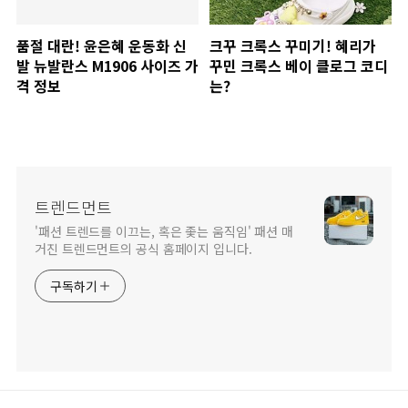
품절 대란! 윤은혜 운동화 신
크꾸 크록스 꾸미기! 혜리가
발 뉴발란스 M1906 사이즈 가
꾸민 크록스 베이 클로그 코디
격 정보
는?
트렌드먼트
'패션 트렌드를 이끄는, 혹은 좇는 움직임' 패션 매
거진 트렌드먼트의 공식 홈페이지 입니다.
구독하기