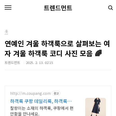
본문 바로가기
트렌드먼트
옷
연예인 겨울 하객룩으로 살펴보는 여
자 겨울 하객룩 코디 사진 모음 🌈
트렌드먼트
2025. 2. 13. 02:15
http://m.coupang.com
광고
하객룩 쿠팡 데일리룩, 하객룩도
원피스
찰랑이는 소재의 하객룩, 쿠팡에서 편
안함을 만나세요.