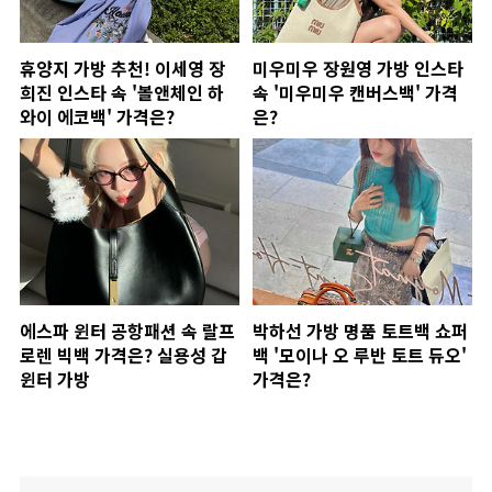
휴양지 가방 추천! 이세영 장
미우미우 장원영 가방 인스타
희진 인스타 속 '볼앤체인 하
속 '미우미우 캔버스백' 가격
와이 에코백' 가격은?
은?
에스파 윈터 공항패션 속 랄프
박하선 가방 명품 토트백 쇼퍼
로렌 빅백 가격은? 실용성 갑
백 '모이나 오 루반 토트 듀오'
윈터 가방
가격은?