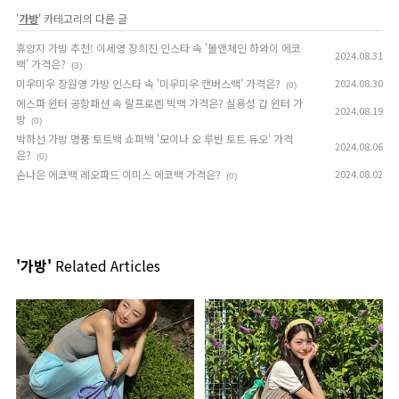
'
가방
' 카테고리의 다른 글
휴양지 가방 추천! 이세영 장희진 인스타 속 '볼앤체인 하와이 에코
2024.08.31
백' 가격은?
(3)
미우미우 장원영 가방 인스타 속 '미우미우 캔버스백' 가격은?
2024.08.30
(0)
에스파 윈터 공항패션 속 랄프로렌 빅백 가격은? 실용성 갑 윈터 가
2024.08.19
방
(0)
박하선 가방 명품 토트백 쇼퍼백 '모이나 오 루반 토트 듀오' 가격
2024.08.06
은?
(0)
손나은 에코백 레오파드 이미스 에코백 가격은?
2024.08.02
(0)
'가방'
Related Articles