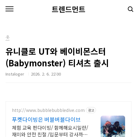
본문 바로가기
트렌드먼트
옷
유니클로 UT와 베이비몬스터
(Babymonster) 티셔츠 출시
Instaloger
2026. 2. 6. 22:00
http://www.bubblebubbledive.com
광고
푸켓다이빙은 버블버블다이브
체험 교육 펀다이빙/ 함께해요시밀란/
재미와 안전 친절 /입문부터 강사까