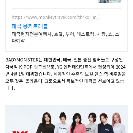
지/ 공항픽업 연계숙소호텔패키지/ 라
차섬초대형럭셔리보트로 더편하게
https://www.monkeytravel.com/th/ko
광고
태국 몽키트래블
태국현지전문여행사, 호텔, 투어, 레스토랑, 차량, 쇼, 스
파예약
BABYMONSTER는 대한민국, 태국, 일본 출신 멤버들로 구성된
다국적 K-POP 걸그룹으로, YG 엔터테인먼트에서 결성되어 2024
년 4월 1일 데뷔했습니다. 세계적인 수준의 보컬·댄스·랩·비주얼을
모두 갖춘 ‘올라운더’ 그룹으로서 독보적인 매력을 선보이고 있습
니다.