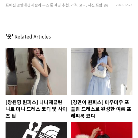
표예진 공항패션 시슬리 구스 롱 패딩 추천. 가격, 코디, 사진 포함
2025.12.23
(0)
'옷'
Related Articles
[장원영 원피스] 나나재클린
[강민아 원피스] 미우미우 포
니트 미니 드레스 코디 및 사이
플린 드레스로 완성한 여름 프
즈 팁
레피룩 코디