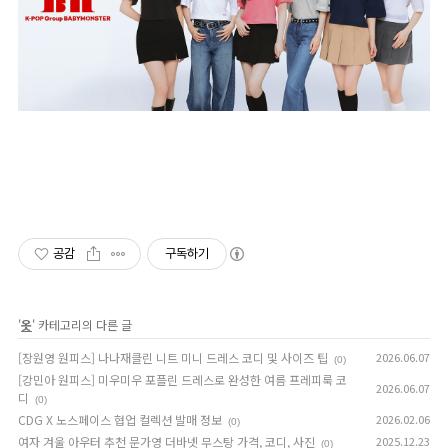
공감
구독하기
'
옷
' 카테고리의 다른 글
[장원영 원피스] 나나재클린 니트 미니 드레스 코디 및 사이즈 팁
2026.06.07
(0)
[강민아 원피스] 미우미우 포플린 드레스로 완성한 여름 프레피룩 코
2026.06.07
디
(0)
CDG X 노스페이스 협업 컬렉션 발매 정보
2026.02.06
(0)
여자 겨울 아우터 추천 문가영 더바넷 무스탕 가격, 코디, 사진
2025.12.23
(0)