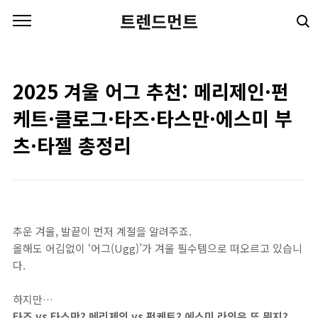
본문 바로가기
트렌드먼트
2025 겨울 어그 추천: 메리제인·펀
케트·클로그·타즈·타스만·에스미 부
츠·타젤 총정리
추운 겨울, 발끝이 먼저 계절을 알려주죠.
올해도 어김없이 ‘어그(Ugg)’가 겨울 필수템으로 떠오르고 있습니
다.
하지만…
타즈 vs 타스만? 메리제인 vs 펀케트? 에스미 라인은 또 뭐지?