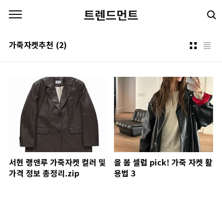
본문 바로가기
트렌드먼트
가죽자켓추천
(2)
서현 랭앤루 가죽자켓 컬러 및
올 봄 셀럽 pick! 가죽 자켓 활
가격 정보 총정리.zip
용법 3