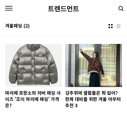
본문 바로가기
트렌드먼트
겨울패딩
(2)
마리떼 프랑소와 저버 패딩 사
강추위에 셀럽들은 뭐 입어?
이즈 '조이 마리떼 패딩' 가격
한파 대비를 위한 겨울 아우터
은?
추천 3