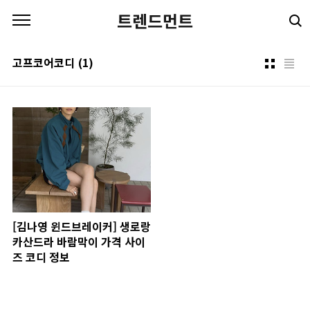
본문 바로가기
트렌드먼트
고프코어코디
(1)
[김나영 윈드브레이커] 생로랑
카산드라 바람막이 가격 사이
즈 코디 정보