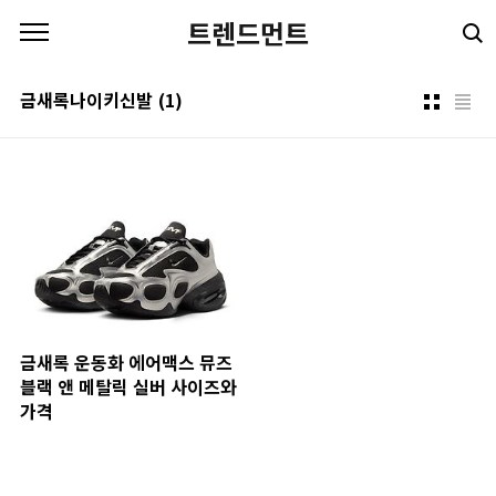
본문 바로가기
트렌드먼트
금새록나이키신발
(1)
금새록 운동화 에어맥스 뮤즈
블랙 앤 메탈릭 실버 사이즈와
가격