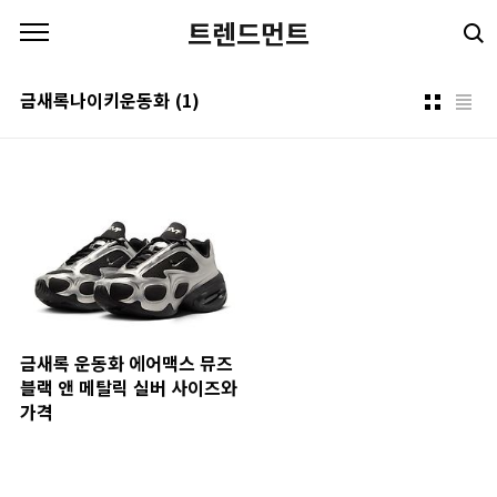
본문 바로가기
트렌드먼트
금새록나이키운동화
(1)
금새록 운동화 에어맥스 뮤즈
블랙 앤 메탈릭 실버 사이즈와
가격