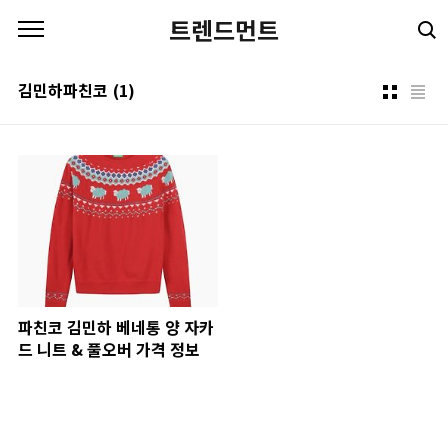
본문 바로가기
트렌드먼트
김민하파친코
(1)
파친코 김민하 베네통 양 자카
드 니트 & 풀오버 가격 정보