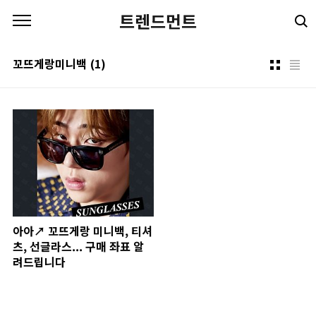
본문 바로가기
트렌드먼트
꼬뜨게랑미니백
(1)
아아↗ 꼬뜨게랑 미니백, 티셔
츠, 선글라스... 구매 좌표 알
려드립니다