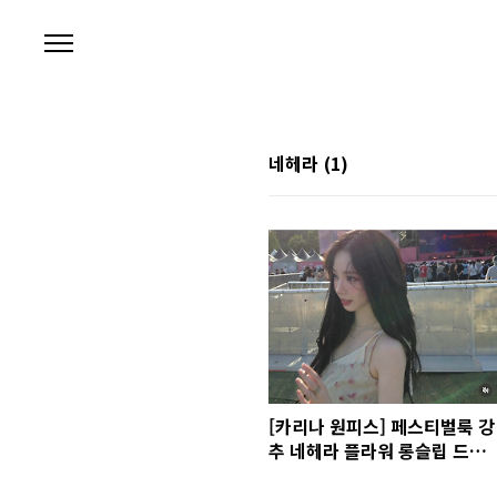
본문 바로가기
네헤라
(1)
[카리나 원피스] 페스티벌룩 강
추 네헤라 플라워 롱슬립 드레
스 가격 코디 정보