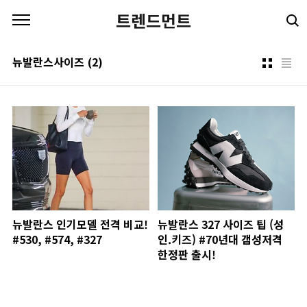
본문 바로가기
트렌드먼트
뉴발란스사이즈
(2)
뉴발란스 인기모델 전격 비교!
뉴발란스 327 사이즈 팁 (성
#530, #574, #327
인.키즈) #70년대 갬성저격
한정판 출시!