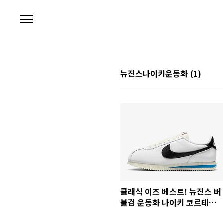
본문 바로가기
뉴진스나이키운동화
(1)
클래식 이즈 베스트! 뉴진스 버
블검 운동화 나이키 코르테즈
사이즈 가격