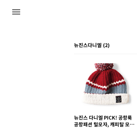
본문 바로가기
뉴진스다니엘
(2)
뉴진스 다니엘 PICK! 공항룩
공항패션 털모자, 캐피탈 모자
가격 정보