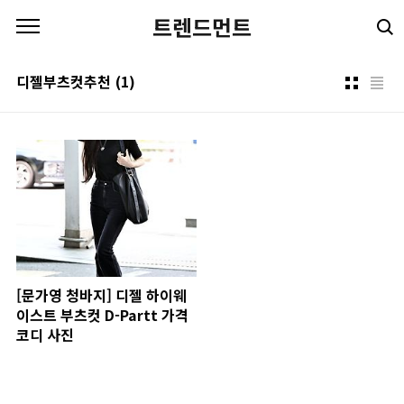
본문 바로가기
트렌드먼트
디젤부츠컷추천
(1)
[문가영 청바지] 디젤 하이웨
이스트 부츠컷 D-Partt 가격
코디 사진