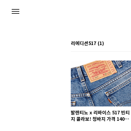
본문 바로가기
리에디션517
(1)
발렌티노 x 리바이스 517 빈티
지 콜라보! 청바지 가격 140만
원 싸다?