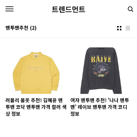
본문 바로가기
트렌드먼트
맨투맨추천
(2)
러블리 봄옷 추천! 김혜윤 맨
여자 맨투맨 추천! '나나 맨투
투맨 코닥 맨투맨 가격 컬러 색
맨' 레이브 맨투맨 가격 코디
상 정보
정보