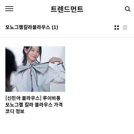
본문 바로가기
트렌드먼트
모노그램칼라블라우스
(1)
[신민아 블라우스] 루이비통
모노그램 칼라 블라우스 가격
코디 정보