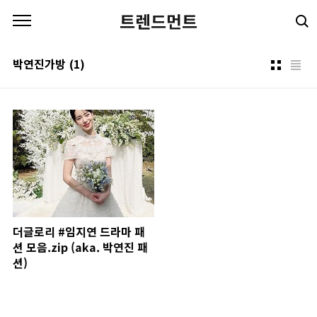
본문 바로가기
트렌드먼트
박연진가방
(1)
더글로리 #임지연 드라마 패
션 모음.zip (aka. 박연진 패
션)