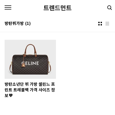
본문 바로가기
트렌드먼트
방탄뷔가방
(1)
방탄소년단 뷔 가방 셀린느 프
린트 트레블백 가격 사이즈 정
보💜