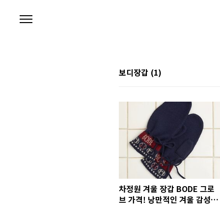
본문 바로가기
보디장갑
(1)
차정원 겨울 장갑 BODE 그로
브 가격! 낭만적인 겨울 감성 무
드❄