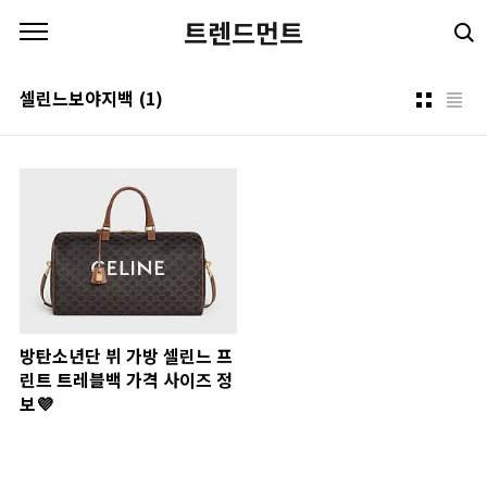
본문 바로가기
트렌드먼트
셀린느보야지백
(1)
방탄소년단 뷔 가방 셀린느 프
린트 트레블백 가격 사이즈 정
보💜