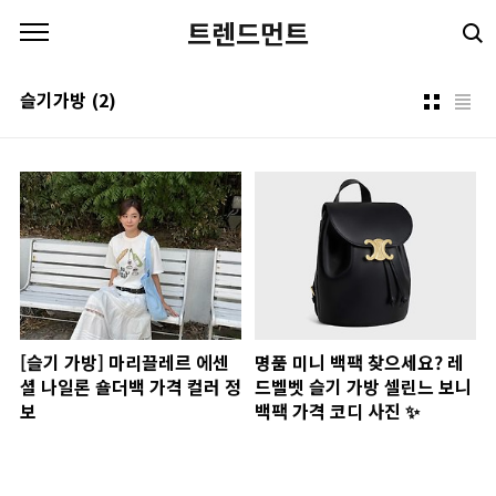
본문 바로가기
트렌드먼트
슬기가방
(2)
[슬기 가방] 마리끌레르 에센
명품 미니 백팩 찾으세요? 레
셜 나일론 숄더백 가격 컬러 정
드벨벳 슬기 가방 셀린느 보니
보
백팩 가격 코디 사진 ✨​