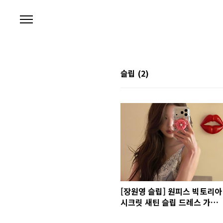
본문 바로가기
슬립
(2)
[장원영 슬립] 원피스 빅토리아
시크릿 새틴 슬립 드레스 가격
정보