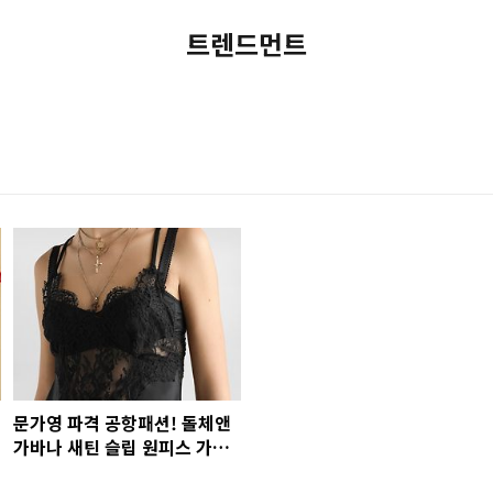
트렌드먼트
문가영 파격 공항패션! 돌체앤
가바나 새틴 슬립 원피스 가격
은?