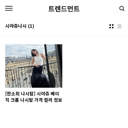
본문 바로가기
트렌드먼트
시야쥬나시
(1)
[한소희 나시탑] 시야쥬 베이
직 크롭 나시탑 가격 컬러 정보