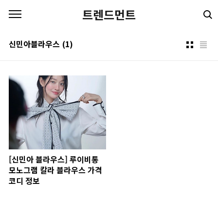
본문 바로가기
트렌드먼트
신민아블라우스
(1)
[신민아 블라우스] 루이비통
모노그램 칼라 블라우스 가격
코디 정보