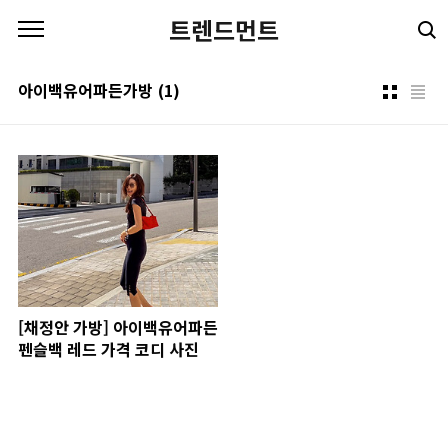
본문 바로가기
트렌드먼트
아이백유어파든가방
(1)
[채정안 가방] 아이백유어파든
펜슬백 레드 가격 코디 사진